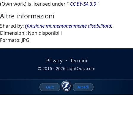
(Own work) is licensed under "
CC BY-SA 3.0
"
Altre informazioni
Shared by:
(funzione momentaneamente disabilitata)
Dimensioni: Non disponibili
Formato: JPG
Privacy
•
Termini
© 2016 - 2026 LightQuiz.com
Quiz
Accedi