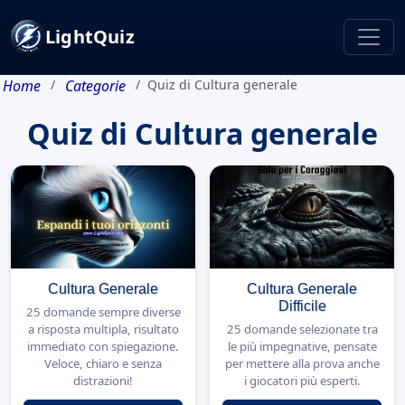
LightQuiz
Home
Categorie
Quiz di Cultura generale
Quiz di Cultura generale
Cultura Generale
Cultura Generale
Difficile
25 domande sempre diverse
a risposta multipla, risultato
25 domande selezionate tra
immediato con spiegazione.
le più impegnative, pensate
Veloce, chiaro e senza
per mettere alla prova anche
distrazioni!
i giocatori più esperti.