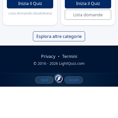
Inizia il Quiz
Inizia il Quiz
Lista domande (disabilitata)
Lista domande
Esplora altre categorie
Privacy
•
Termini
© 2016 - 2026 LightQuiz.com
Quiz
Accedi