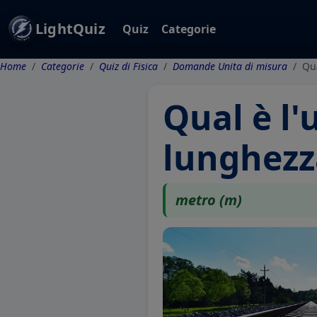
LightQuiz
Quiz
Categorie
Home
Categorie
Quiz di Fisica
Domande Unita di misura
Qua
Qual è l'
lunghezza
metro (m)