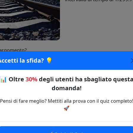
 argomento?
Accetti la sfida? 💡
più!
🔗 Copia il link della domanda
📊
Oltre
30%
degli utenti ha sbagliato quest
domanda!
Pensi di fare meglio? Mettiti alla prova con il quiz completo
🚀
⚡ Inizia il Quiz