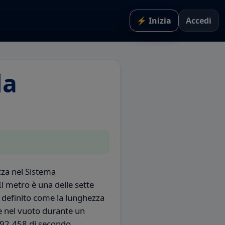
⚡ Inizia
Accedi
la
zza nel Sistema
 Il metro è una delle sette
è definito come la lunghezza
ce nel vuoto durante un
792.458 di secondo.