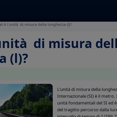
l è l'unità di misura della lunghezza (l)?
unità di misura del
 (l)?
L'unità di misura della lunghe
Internazionale (SI) è il metro.
unità fondamentali del SI ed 
del tragitto percorso dalla lu
intervallo di tempo di 1/299.