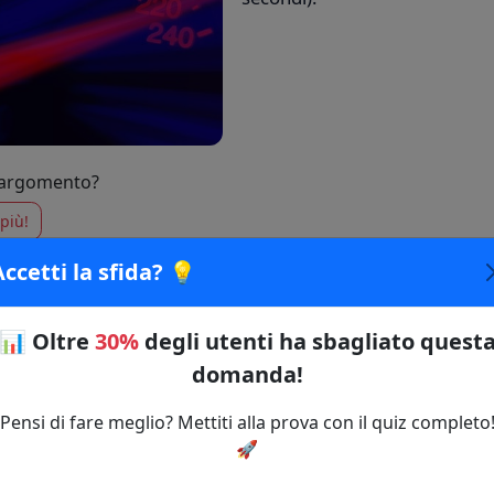
 argomento?
più!
Accetti la sfida? 💡
🔗 Copia il link della domanda
📊
Oltre
30%
degli utenti ha sbagliato quest
domanda!
Pensi di fare meglio? Mettiti alla prova con il quiz completo
⚡ Inizia il Quiz
🚀