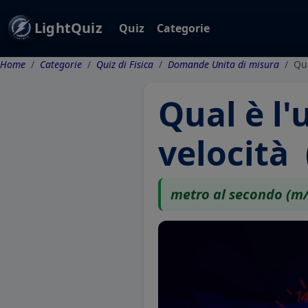
LightQuiz
Quiz
Categorie
Home
Categorie
Quiz di Fisica
Domande Unita di misura
Qua
Qual è l'
velocità 
metro al secondo (m/