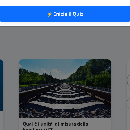
⚡ Inizia il Quiz
Qual è l'unità di misura della
lunghezza (l)?