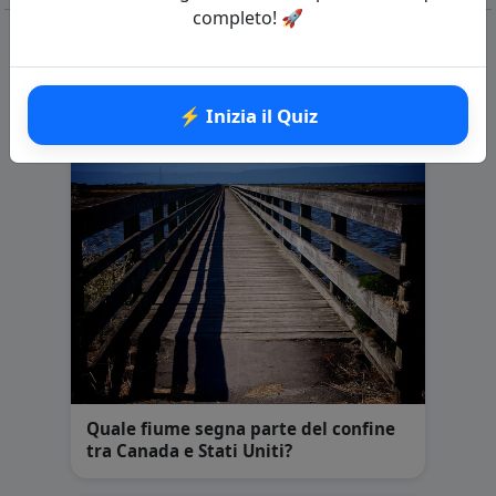
completo! 🚀
Domande correlate
⚡ Inizia il Quiz
Quale fiume segna parte del confine
tra Canada e Stati Uniti?