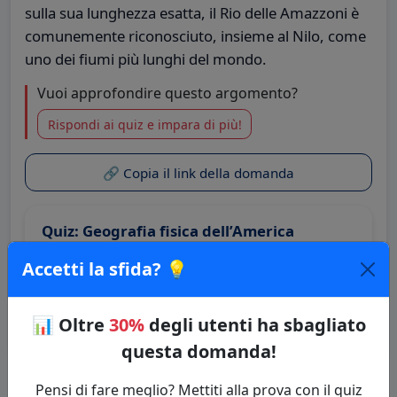
sulla sua lunghezza esatta, il Rio delle Amazzoni è
comunemente riconosciuto, insieme al Nilo, come
uno dei fiumi più lunghi del mondo.
Vuoi approfondire questo argomento?
Rispondi ai quiz e impara di più!
🔗 Copia il link della domanda
Quiz: Geografia fisica dell’America
Categoria: Geografia
Accetti la sfida? 💡
⚡ Inizia il Quiz
📊
Oltre
30%
degli utenti ha sbagliato
questa domanda!
Pensi di fare meglio? Mettiti alla prova con il quiz