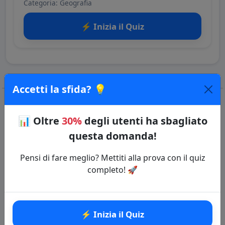
Categoria: Geografia
⚡ Inizia il Quiz
Accetti la sfida? 💡
📊
Oltre
30%
degli utenti ha sbagliato
Domande correlate
questa domanda!
Pensi di fare meglio? Mettiti alla prova con il quiz
completo! 🚀
⚡ Inizia il Quiz