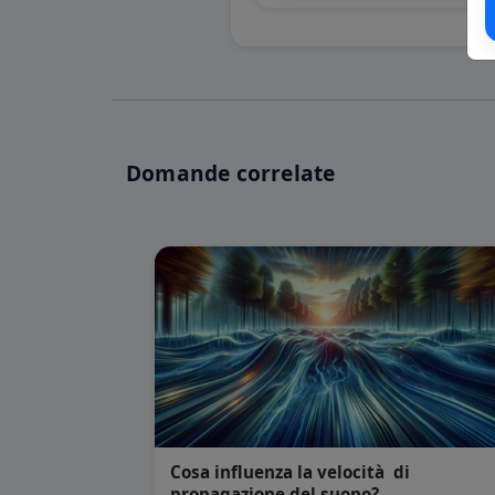
Domande correlate
Cosa influenza la velocità di
propagazione del suono?