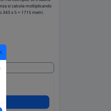
anza si calcola moltiplicando
ro 343 x 5 = 1715 metri.
a
!