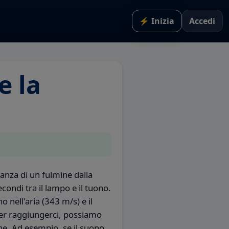
⚡ Inizia
Accedi
 la
tanza di un fulmine dalla
condi tra il lampo e il tuono.
o nell'aria (343 m/s) e il
er raggiungerci, possiamo
ine. Ad esempio, se il suono