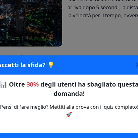
arriva dopo 5 secondi, la dist
la velocità per il tempo, ovve
 argomento?
Accetti la sfida? 💡
più!
📊
Oltre
30%
degli utenti ha sbagliato quest
🔗 Copia il link della domanda
domanda!
Pensi di fare meglio? Mettiti alla prova con il quiz completo
🚀
⚡ Inizia il Quiz