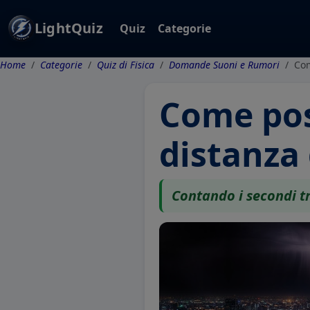
LightQuiz
Quiz
Categorie
Home
Categorie
Quiz di Fisica
Domande Suoni e Rumori
Com
Come pos
distanza
Contando i secondi tr