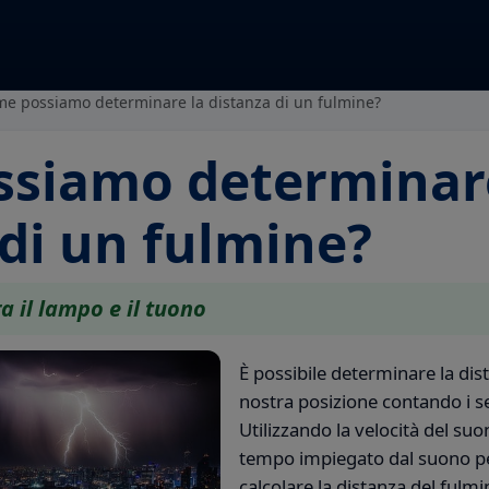
e possiamo determinare la distanza di un fulmine?
siamo determinare
 di un fulmine?
a il lampo e il tuono
È possibile determinare la dis
nostra posizione contando i se
Utilizzando la velocità del suon
tempo impiegato dal suono p
calcolare la distanza del fulm