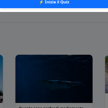
⚡ Inizia il Quiz