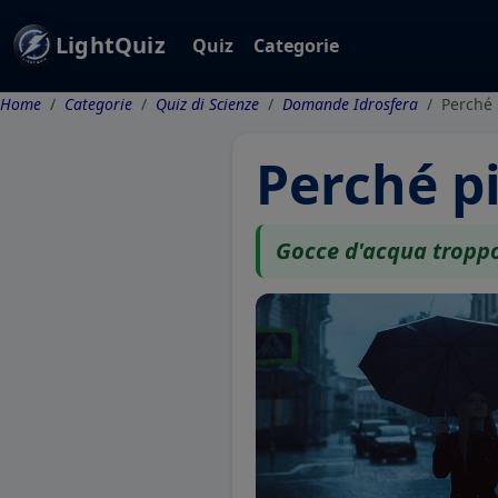
LightQuiz
Quiz
Categorie
Home
Categorie
Quiz di Scienze
Domande Idrosfera
Perché 
Perché p
Gocce d'acqua troppo