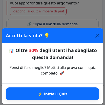
Vuoi approfondire questo argomento?
Rispondi ai quiz e impara di più!
🔗 Copia il link della domanda
Accetti la sfida? 💡
Quiz: Orario inglese
Categoria: Inglese
📊
Oltre
30%
degli utenti ha sbagliato
⚡ Inizia il Quiz
questa domanda!
Pensi di fare meglio? Mettiti alla prova con il quiz
completo! 🚀
⚡ Inizia il Quiz
Domande correlate