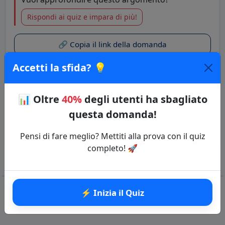
Rispondi ai quiz e impara di più!
🔗 Copia il link della domanda
Accetti la sfida? 💡
Quiz: Orario inglese
Categoria: Inglese
📊
Oltre
40%
degli utenti ha sbagliato
questa domanda!
⚡ Inizia il Quiz
Pensi di fare meglio? Mettiti alla prova con il quiz
completo! 🚀
⚡ Inizia il Quiz
Domande correlate