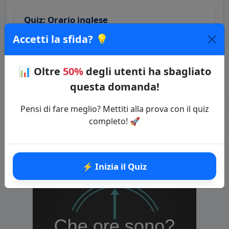
Quiz: Orario inglese
Categoria: Inglese
Accetti la sfida? 💡
⚡ Inizia il Quiz
📊
Oltre
50%
degli utenti ha sbagliato
questa domanda!
Pensi di fare meglio? Mettiti alla prova con il quiz
completo! 🚀
Domande correlate
⚡ Inizia il Quiz