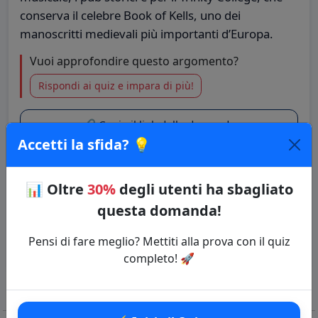
conserva il celebre Book of Kells, uno dei
manoscritti medievali più importanti d’Europa.
Vuoi approfondire questo argomento?
Rispondi ai quiz e impara di più!
🔗 Copia il link della domanda
Accetti la sfida? 💡
Quiz: Capitali europee
📊
Oltre
30%
degli utenti ha sbagliato
Categoria: Capitali del mondo
questa domanda!
⚡ Inizia il Quiz
Pensi di fare meglio? Mettiti alla prova con il quiz
completo! 🚀