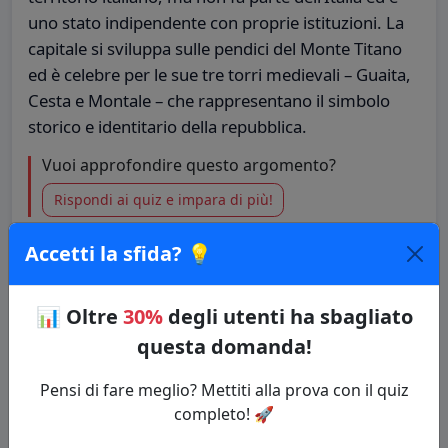
uno stato indipendente con proprie istituzioni. La
capitale si sviluppa sulle pendici del Monte Titano
ed è celebre per le sue tre torri medievali – Guaita,
Cesta e Montale – che rappresentano il simbolo
storico e identitario della repubblica.
Vuoi approfondire questo argomento?
Rispondi ai quiz e impara di più!
Accetti la sfida? 💡
🔗 Copia il link della domanda
📊
Oltre
30%
degli utenti ha sbagliato
Quiz: Capitali europee
questa domanda!
Categoria: Capitali del mondo
Pensi di fare meglio? Mettiti alla prova con il quiz
⚡ Inizia il Quiz
completo! 🚀