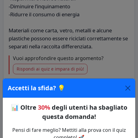
-Diminuire l’inquinamento
-Ridurre il consumo di energia
Materiali come carta, vetro, metalli e alcune
plastiche possono essere riciclati correttamente se
separati nella raccolta differenziata.
Vuoi approfondire questo argomento?
Rispondi ai quiz e impara di più!
🔗 Copia il link della domanda
Accetti la sfida? 💡
Quiz: Giornata della Terra
📊
Oltre
30%
degli utenti ha sbagliato
Categoria: Feste e celebrazioni
questa domanda!
⚡ Inizia il Quiz
Pensi di fare meglio? Mettiti alla prova con il quiz
completo! 🚀