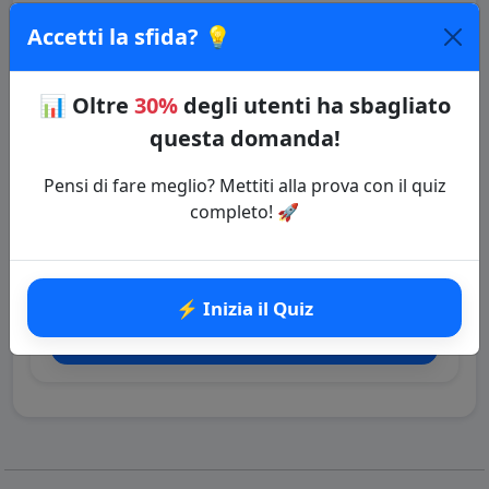
La bandiera attuale è stata adottata ufficialmente
Accetti la sfida? 💡
nel 1948.
Vuoi approfondire questo argomento?
📊
Oltre
30%
degli utenti ha sbagliato
Rispondi ai quiz e impara di più!
questa domanda!
🔗 Copia il link della domanda
Pensi di fare meglio? Mettiti alla prova con il quiz
completo! 🚀
Quiz: Bandiere del Mondo
Categoria: Bandiere
⚡ Inizia il Quiz
⚡ Inizia il Quiz