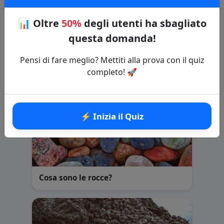
📊
Oltre
50%
degli utenti ha sbagliato
questa domanda!
Domande correlate
Pensi di fare meglio? Mettiti alla prova con il quiz
completo! 🚀
⚡ Inizia il Quiz
Cosa sono le rocce?