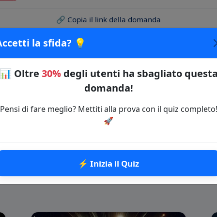
🔗 Copia il link della domanda
Accetti la sfida? 💡
ugli Animali
📊
Oltre
30%
degli utenti ha sbagliato quest
⚡ Inizia il Quiz
domanda!
Pensi di fare meglio? Mettiti alla prova con il quiz completo
🚀
⚡ Inizia il Quiz