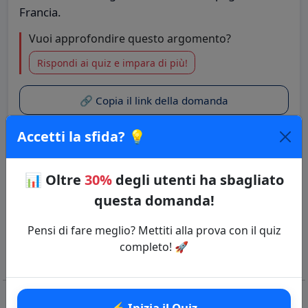
Francia.
Vuoi approfondire questo argomento?
Rispondi ai quiz e impara di più!
🔗 Copia il link della domanda
Accetti la sfida? 💡
Quiz: Geografia fisica dell’Europa
Categoria: Geografia
📊
Oltre
30%
degli utenti ha sbagliato
⚡ Inizia il Quiz
questa domanda!
Pensi di fare meglio? Mettiti alla prova con il quiz
completo! 🚀
⚡ Inizia il Quiz