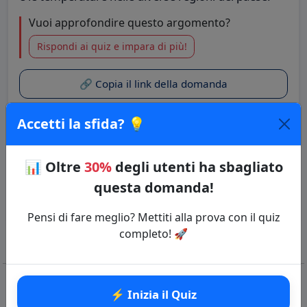
Vuoi approfondire questo argomento?
Rispondi ai quiz e impara di più!
🔗 Copia il link della domanda
Accetti la sfida? 💡
Quiz: Geografia fisica dell’Europa
Categoria: Geografia
📊
Oltre
30%
degli utenti ha sbagliato
⚡ Inizia il Quiz
questa domanda!
Pensi di fare meglio? Mettiti alla prova con il quiz
completo! 🚀
⚡ Inizia il Quiz