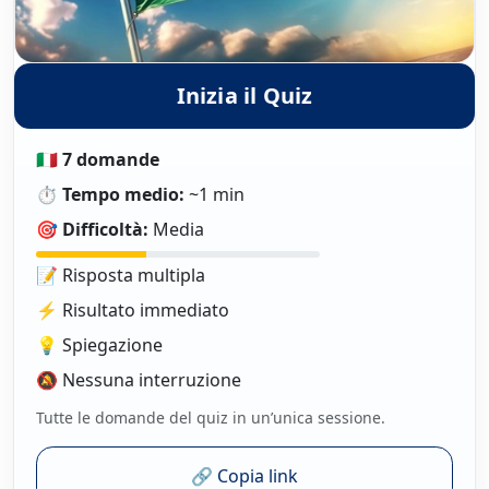
Inizia il Quiz
🇮🇹
7 domande
⏱️
Tempo medio:
~1 min
🎯
Difficoltà:
Media
📝 Risposta multipla
⚡ Risultato immediato
💡 Spiegazione
🔕 Nessuna interruzione
Tutte le domande del quiz in un’unica sessione.
🔗 Copia link