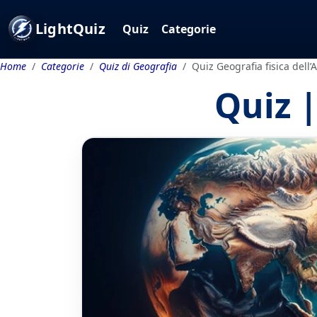
LightQuiz
Quiz
Categorie
Home
Categorie
Quiz di Geografia
Quiz Geografia fisica dell’
Quiz |