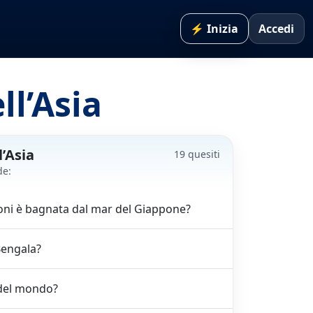
⚡ Inizia
Accedi
ll’Asia
l’Asia
19 quesiti
de:
oni è bagnata dal mar del Giappone?
 Bengala?
 del mondo?