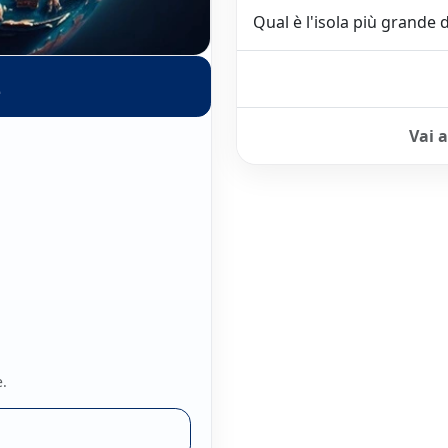
Qual è l'isola più grande d
z
Vai 
e.