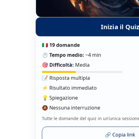
Inizia il Qui
🇮🇹
19 domande
⏱️
Tempo medio:
~4 min
🎯
Difficoltà:
Media
📝 Risposta multipla
⚡ Risultato immediato
💡 Spiegazione
🔕 Nessuna interruzione
Tutte le domande del quiz in un’unica session
🔗 Copia link