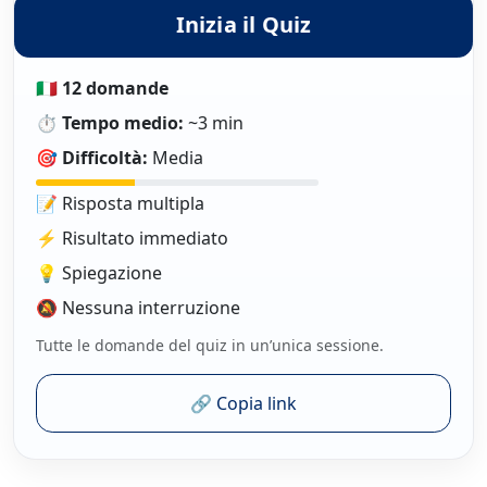
Inizia il Quiz
🇮🇹
12 domande
⏱️
Tempo medio:
~3 min
🎯
Difficoltà:
Media
📝 Risposta multipla
⚡ Risultato immediato
💡 Spiegazione
🔕 Nessuna interruzione
Tutte le domande del quiz in un’unica sessione.
🔗 Copia link