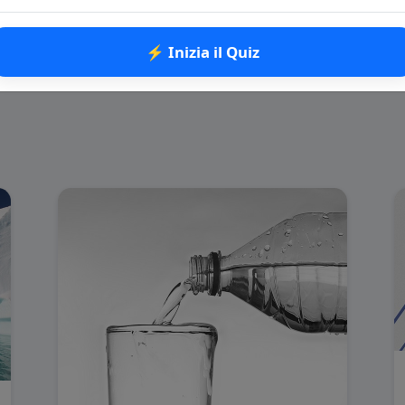
⚡ Inizia il Quiz