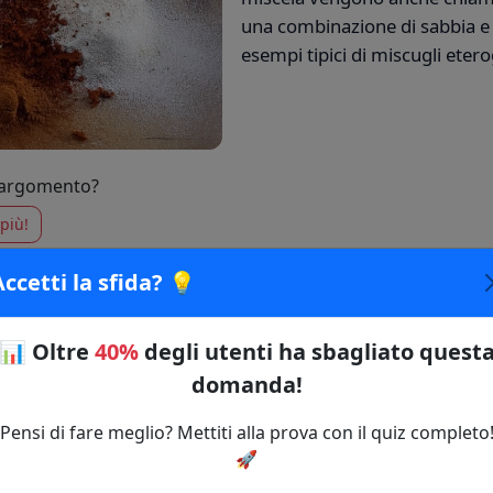
una combinazione di sabbia e 
esempi tipici di miscugli eter
 argomento?
più!
Accetti la sfida? 💡
🔗 Copia il link della domanda
📊
Oltre
40%
degli utenti ha sbagliato quest
domanda!
Pensi di fare meglio? Mettiti alla prova con il quiz completo
⚡ Inizia il Quiz
🚀