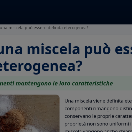
na miscela può essere definita eterogenea?
na miscela può es
 eterogenea?
enti mantengono le loro caratteristiche
Una miscela viene definita et
componenti rimangono distin
conservano le proprie caratteri
proprietà non sono uniformi in 
miscela vengono anche chiama