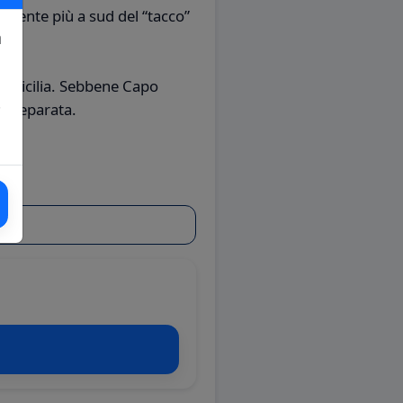
vamente più a sud del “tacco”
a
n Sicilia. Sebbene Capo
!
la separata.