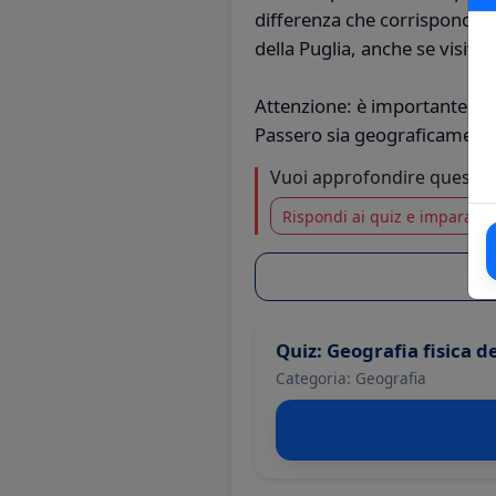
differenza che corrisponde a 
della Puglia, anche se visiv
Attenzione: è importante no
Passero sia geograficamente p
Vuoi approfondire questo
Rispondi ai quiz e impara di 
Quiz: Geografia fisica del
Categoria: Geografia