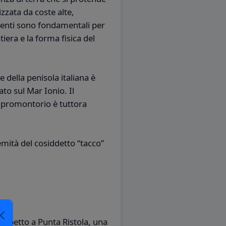
zzata da coste alte,
menti sono fondamentali per
era e la forma fisica del
 della penisola italiana è
ato sul Mar Ionio. Il
l promontorio è tuttora
remità del cosiddetto “tacco”
rispetto a Punta Ristola, una