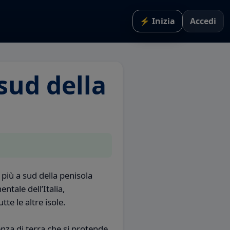
⚡ Inizia
Accedi
sud della
più a sud della penisola
entale dell’Italia,
tte le altre isole.
za di terra che si protende