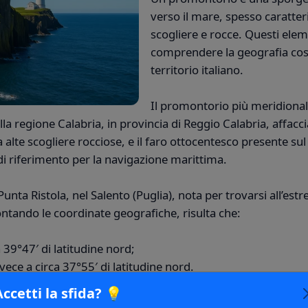
verso il mare, spesso caratteri
scogliere e rocce. Questi ele
comprendere la geografia costi
territorio italiano.
Il promontorio più meridionale
la regione Calabria, in provincia di Reggio Calabria, affacci
alte scogliere rocciose, e il faro ottocentesco presente su
i riferimento per la navigazione marittima.
unta Ristola, nel Salento (Puglia), nota per trovarsi all’est
rontando le coordinate geografiche, risulta che:
a 39°47′ di latitudine nord;
vece a circa 37°55′ di latitudine nord.
Accetti la sfida? 💡
re, Capo Spartivento è quasi 2 gradi di latitudine più a sud 