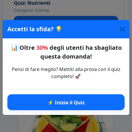
Quiz: Nutrienti
Categoria: Scienze
⚡ Inizia il Quiz
Accetti la sfida? 💡
📊
Oltre
30%
degli utenti ha sbagliato
questa domanda!
Pensi di fare meglio? Mettiti alla prova con il quiz
completo! 🚀
Domande correlate
⚡ Inizia il Quiz