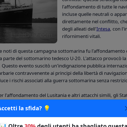
l'affondamento di tutte le navi,
incluse quelle neutrali o appar
direttamente nel conflitto, ch
degli alleati dell'
Intesa
, con l'
rifornimenti vitali.
i e noti di questa campagna sottomarina fu l'affondamento 
a parte del sottomarino tedesco U-20. L'attacco provocò la
i. Questo evento suscitò un'indignazione pubblica internazi
rbarie contravvenente ai principi della libertà di navigazion
uce i rischi associati alla guerra sottomarina senza restrizi
l'affondamento del Lusitania e altri attacchi simili, gli Sta
ipresa da parte della Germania della guerra sottomarina senza 
Accetti la sfida? 💡
del telegramma Zimmermann (un messaggio cifrato tedesco 
so gli Stati Uniti fossero entrati in guerra contro la Germania
one di guerra degli Stati Uniti alla Germania il 6 aprile 1917
📊
Oltre
30%
degli utenti ha sbagliato quest