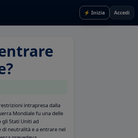
⚡ Inizia
Accedi
 entrare
e?
strizioni intrapresa dalla
erra Mondiale fu una delle
gli Stati Uniti ad
di neutralità e a entrare nel
edesca prevedeva