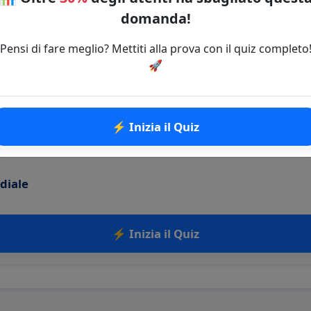
domanda!
ti Uniti rappresentò un punto di svolta nel conflitto, apport
itare ed economico significativo che si rivelò cruciale per l
Pensi di fare meglio? Mettiti alla prova con il quiz completo
🚀
 argomento?
più!
⚡ Inizia il Quiz
🔗 Copia il link della domanda
diale
⚡ Inizia il Quiz