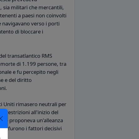
 sia militari che mercantili,
tenenti a paesi non coinvolti
e navigavano verso i porti
intento di bloccare i
del transatlantico RMS
 morte di 1.199 persone, tra
onale e fu percepito negli
e e del diritto
oni.
ti Uniti rimasero neutrali per
restrizioni all'inizio del
che proponeva un'alleanza
), furono i fattori decisivi
.
a