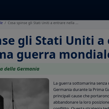
le
Cosa spinse gli Stati Uniti a entrare nella ...
se gli Stati Uniti a
ima guerra mondial
na della Germania
La guerra sottomarina senza re
Germania durante la Prima Gu
principali cause che portarono 
abbandonare la loro posizione 
conflitto. Questa strategia t