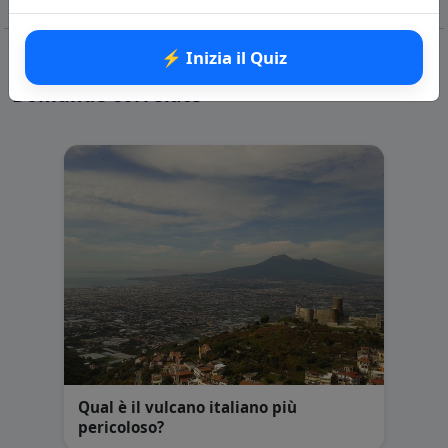
⚡ Inizia il Quiz
Domande correlate
Qual è il vulcano italiano più
pericoloso?