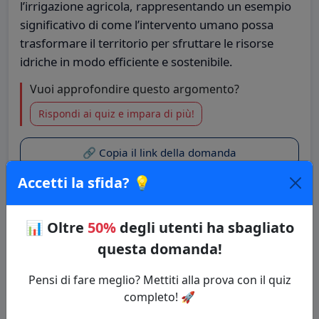
l’irrigazione agricola, rappresentando un esempio
significativo di come l’intervento umano possa
trasformare il territorio per sfruttare le risorse
idriche in modo efficiente e sostenibile.
Vuoi approfondire questo argomento?
Rispondi ai quiz e impara di più!
🔗 Copia il link della domanda
Accetti la sfida? 💡
Quiz: Geografia fisica dell’Italia
Categoria: Geografia
📊
Oltre
50%
degli utenti ha sbagliato
questa domanda!
⚡ Inizia il Quiz
Pensi di fare meglio? Mettiti alla prova con il quiz
completo! 🚀