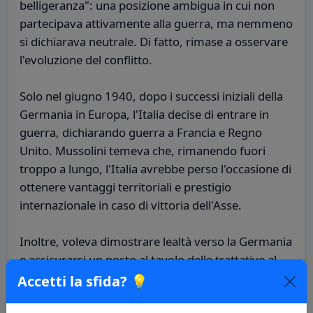
belligeranza": una posizione ambigua in cui non
partecipava attivamente alla guerra, ma nemmeno
si dichiarava neutrale. Di fatto, rimase a osservare
l'evoluzione del conflitto.
Solo nel giugno 1940, dopo i successi iniziali della
Germania in Europa, l'Italia decise di entrare in
guerra, dichiarando guerra a Francia e Regno
Unito. Mussolini temeva che, rimanendo fuori
troppo a lungo, l'Italia avrebbe perso l'occasione di
ottenere vantaggi territoriali e prestigio
internazionale in caso di vittoria dell'Asse.
Inoltre, voleva dimostrare lealtà verso la Germania
e assicurarsi un posto al tavolo delle trattative al
termine del conflitto. Questa decisione segnò
Accetti la sfida? 💡
l'ingresso ufficiale dell'Italia nella Seconda Guerra