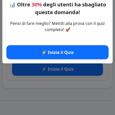
Mondiale.
📊
Oltre
30%
degli utenti ha sbagliato
Vuoi approfondire questo argomento?
questa domanda!
Rispondi ai quiz e impara di più!
Pensi di fare meglio? Mettiti alla prova con il quiz
completo! 🚀
🔗 Copia il link della domanda
Quiz: Seconda guerra mondiale
⚡ Inizia il Quiz
Categoria: Storia
⚡ Inizia il Quiz